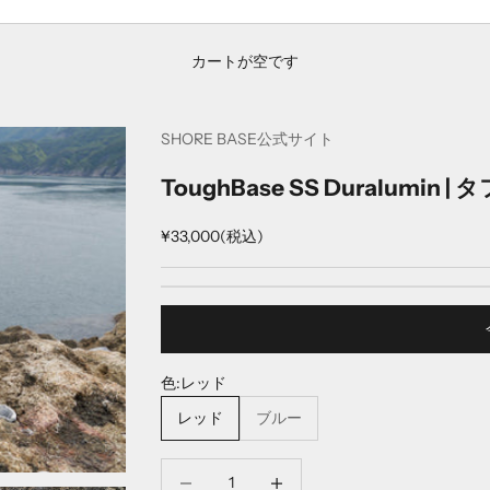
カートが空です
SHORE BASE公式サイト
ToughBase SS Duralumin
セール価格
¥33,000
(税込)
色:
レッド
レッド
ブルー
数量を減らす
数量を減らす